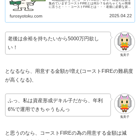
集めていますコーストFIREとは何か？をめちゃくちゃ簡単
に言うと・・・コーストFIREとは・・・老後に必要な資金
を先に用意(投資)し以降は老後の貯蓄はせず、達成後はお
給料などを含めたす...
2025.04.22
furosyotoku.com
老後は余裕を持ちたいから5000万円欲し
い！
鬼美子
となるなら、用意する金額が増え(コーストFIREの難易度
が高くなる)、
ふっ、私は資産形成デキル子だから、年利
6%で運用できちゃうもんっ
鬼美子
と思うのなら、コーストFIREの為の用意する金額は減