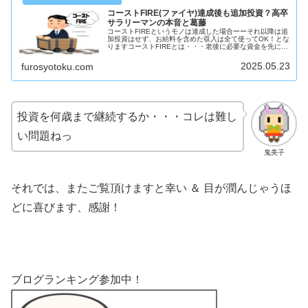
コーストFIRE(ファイヤ)達成後も追加投資？高卒
サラリーマンの本音と葛藤
コーストFIREというモノは達成した場合ーーそれ以降は追
加投資はせず、お給料を含めた収入は全て使ってOK！とな
りますコーストFIREとは・・・老後に必要な資金を先に用
意(投資)し以降は老後の貯蓄はせず、達成後はお給料など
を含めたすべての収入...
2025.05.23
furosyotoku.com
投資を何歳まで継続するか・・・コレは難し
い問題ねっ
鬼美子
それでは、またご覧頂けますと幸い ＆ 目が潤んじゃうほ
どに喜びます、感謝！
ブログランキング参加中！