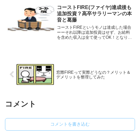
ない、進んで買わないモノを体験するき
っかけを頂けることが地味に楽しい所で
コーストFIRE(ファイヤ)達成後も
す実際、私は他の株主...
追加投資？高卒サラリーマンの本
音と葛藤
コーストFIREというモノは達成した場合
ーーそれ以降は追加投資はせず、お給料
を含めた収入は全て使ってOK！となりま
すコーストFIREとは・・・老後に必要な
資金を先に用意(投資)し以降は老後の貯蓄
はせず、達成後はお給料などを含めたす
べての収入...
窓際FIREって実際どうなの？メリット＆
デメリットを整理してみた
コメント
コメントを書き込む