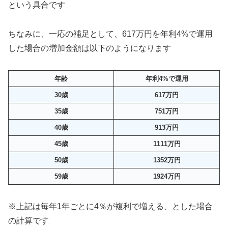
という具合です
ちなみに、一応の補足として、617万円を年利4%で運用
した場合の増加金額は以下のようになります
年齢
年利
4%
で運用
30
歳
617
万円
35
歳
751
万円
40
歳
913
万円
45
歳
1111
万円
50
歳
1352
万円
59
歳
1924
万円
※上記は毎年1年ごとに4％が複利で増える、とした場合
の計算です