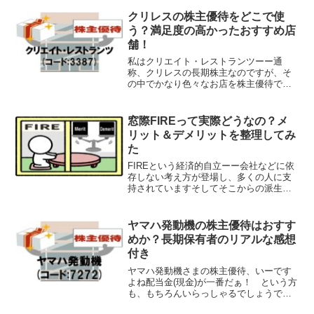
す私は一応、この30代でのアッパーマス
層到達を達成しておりますが、そんな私
クリレスの株主優待をどこで使
の属性はーー私...
う？満足度の高かったおすすめ店
舗！
私はクリエイト・レストランツーー通
称、クリレスの長期株主なのですが、そ
の中でかなり色々なお店を株主優待で利
用させて頂いています株主優待、いいで
すよね配当金とは違った楽しみがありま
すし、株主優待の場合、高い還元率が多
窓際FIREって実際どうなの？メ
い事も魅力的です実際、私は...
リット＆デメリットを整理してみ
た
FIREという経済的自立ーー会社などに依
存しない考え方が登場し、多くの人に支
持されていますそしてそこからの派生で
サイドFIREやコーストFIREという『働き
ながらもFIRE』的な考え方も登場してき
たわけですが・・・その中でも窓際FIRE
ヤマハ発動機の株主優待はおすす
は個...
めか？長期保有者のリアルな感想
付き
ヤマハ発動機さまの株主優待、いーです
よね配当金(現金)が一番だぁ！ という方
も、もちろんいらっしゃるでしょうです
が株主優待だと普段、自分では手に取ら