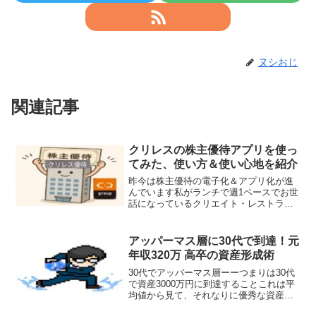
ヌシおじ
関連記事
クリレスの株主優待アプリを使っ
てみた、使い方＆使い心地を紹介
昨今は株主優待の電子化＆アプリ化が進
んでいます私がランチで週1ペースでお世
話になっているクリエイト・レストラン
ツーー通称、クリレスも2025年春よりア
プリ電子化され、スマートフォンでの利
用が可能となりました今回はこちらのク
アッパーマス層に30代で到達！元
リレス株主優待アプ...
年収320万 高卒の資産形成術
30代でアッパーマス層ーーつまりは30代
で資産3000万円に到達することこれは平
均値から見て、それなりに優秀な資産形
成ができている、と言ってよいと思いま