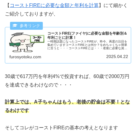
【
コーストFIREに必要な金額と年利を計算
】にて細かく
ご紹介しておりますが、
コーストFIRE(ファイヤ)に必要な金額を年齢別＆
年利ごとに計算！
一時期話題になったコーストFIREが、昨今、再度の注目を
集めていますコーストFIREとは何か？をめちゃくちゃ簡単
に言うと・・・コーストFIREとは・・・老後に必要な資金
を先に用意(投資)し以降は老後の貯蓄はせず、達成後はお
給料などを含めたす...
2025.04.22
furosyotoku.com
30歳で617万円を年利4%で投資すれば、60歳で2000万円
を達成できるわけなので・・・
計算上では、A子ちゃんはもう、老後の貯金は不要！とな
るわけです
そしてコレがコーストFIREの基本の考えとなります